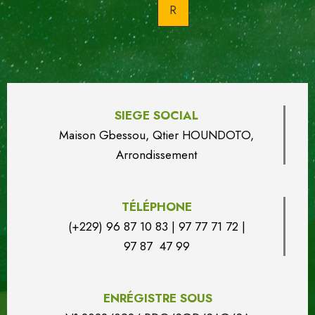
SIEGE SOCIAL
Maison Gbessou, Qtier HOUN
DO
TO,
Arrondissement
TÉLÉPHONE
(+229) 96 87 10 83 | 97 77 71 72 |
97 87 47 99
ENRÉGISTRE SOUS