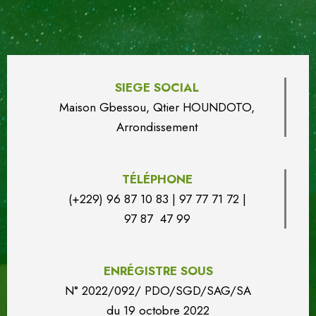
SIEGE SOCIAL
Maison Gbessou, Qtier HOUN
DO
TO,
Arrondissement
TÉLÉPHONE
(+229) 96 87 10 83 | 97 77 71 72 |
97 87 47 99
ENRÉGISTRE SOUS
N° 2022/092/ PDO/SGD/SAG/SA
du
19 octobre 2022