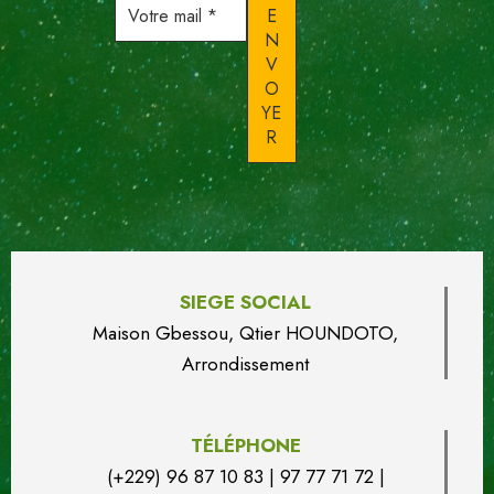
mail
*
SIEGE SOCIAL
Maison Gbessou, Qtier HOUN
DO
TO,
Arrondissement
TÉLÉPHONE
(+229) 96 87 10 83 | 97 77 71 72 |