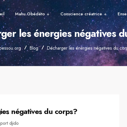
eil
Mahu Gbédéto
Conscience créatrice
Ense
ger les énergies négatives d
bessou.org
Blog
Décharger les énergies négatives du cor
es négatives du corps?
port djido