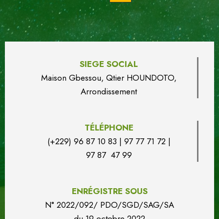
SIEGE SOCIAL
Maison Gbessou, Qtier HOUN
DO
TO,
Arrondissement
TÉLÉPHONE
(+229) 96 87 10 83 | 97 77 71 72 |
97 87 47 99
ENRÉGISTRE SOUS
N° 2022/092/ PDO/SGD/SAG/SA
du
19 octobre 2022