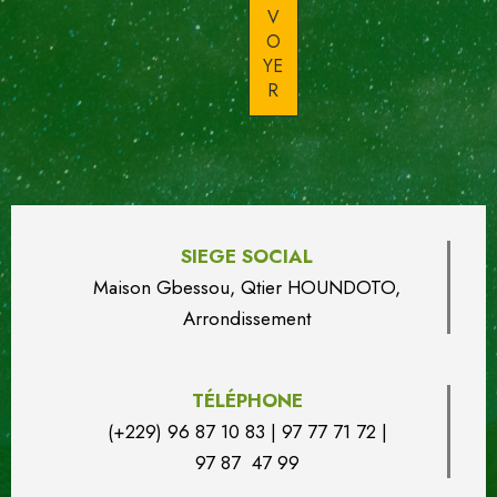
SIEGE SOCIAL
Maison Gbessou, Qtier HOUN
DO
TO,
Arrondissement
TÉLÉPHONE
(+229) 96 87 10 83 | 97 77 71 72 |
97 87 47 99