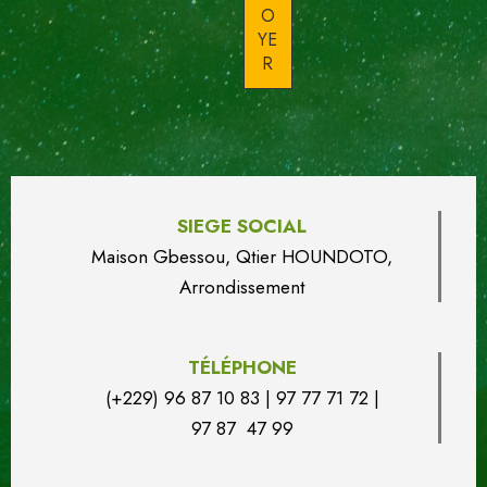
SIEGE SOCIAL
Maison Gbessou, Qtier HOUN
DO
TO,
Arrondissement
TÉLÉPHONE
(+229) 96 87 10 83 | 97 77 71 72 |
97 87 47 99