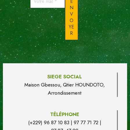
mail
*
SIEGE SOCIAL
Maison Gbessou, Qtier HOUN
DO
TO,
Arrondissement
TÉLÉPHONE
(+229) 96 87 10 83 | 97 77 71 72 |