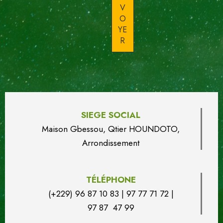
SIEGE SOCIAL
Maison Gbessou, Qtier HOUN
DO
TO,
Arrondissement
TÉLÉPHONE
(+229) 96 87 10 83 | 97 77 71 72 |
97 87 47 99