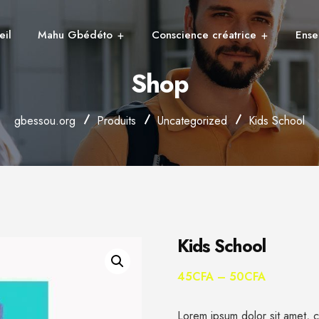
eil
Mahu Gbédéto
Conscience créatrice
Ense
Shop
gbessou.org
Produits
Uncategorized
Kids School
Kids School
45
CFA
–
50
CFA
Lorem ipsum dolor sit amet, co