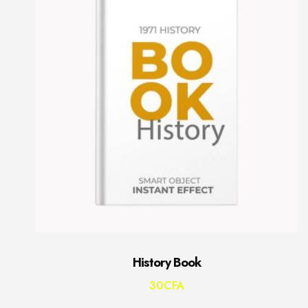
History Book
30
CFA