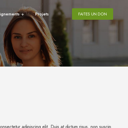
ignements
Projets
FAITES UN DON
nsectetur adipiscing elit. Duis at dictum risus, non suscip