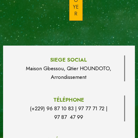
SIEGE SOCIAL
Maison Gbessou, Qtier HOUN
DO
TO,
Arrondissement
TÉLÉPHONE
(+229) 96 87 10 83 | 97 77 71 72 |
97 87 47 99